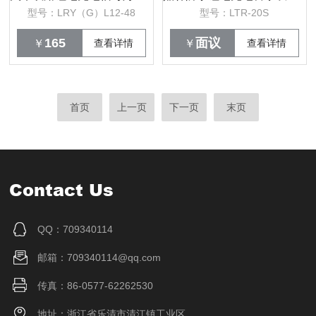
型号：LRY（G）L12-48
型号：LTR-20S
165
面议
￥
查看详情
￥
查看详情
首页
上一页
下一页
末页
Contact Us
QQ：709340114
邮箱：709340114@qq.com
传真：86-0577-62262530
地址：浙江省乐清市清江镇工业区