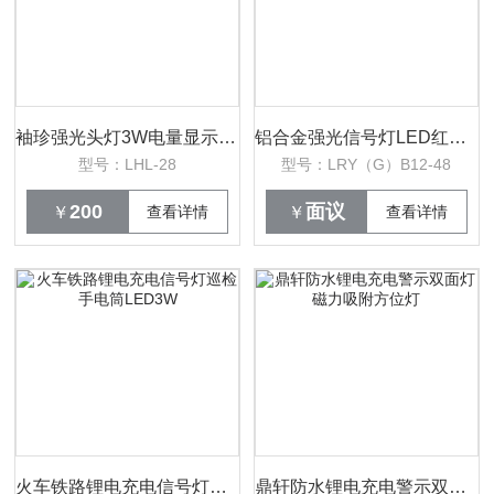
袖珍强光头灯3W电量显示戴式矿用搜索LED
铝合金强光信号灯LED红黄白锂电池充电式
型号：LHL-28
型号：LRY（G）B12-48
200
面议
￥
查看详情
￥
查看详情
火车铁路锂电充电信号灯巡检手电筒LED3W
鼎轩防水锂电充电警示双面灯磁力吸附方位灯