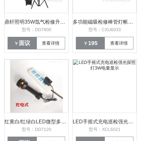
鼎轩照明35W氙气检修升降泛光强光工作灯
多功能磁吸检修棒管灯帐篷悬挂泛光防水
型号：DD7800
型号：CXU6033
面议
195
￥
查看详情
￥
查看详情
红黄白/红绿白LED微型多功能信号灯ip65
LED手摇式充电巡检强光探照灯3W电量显示
型号：DD7120
型号：XCL6021